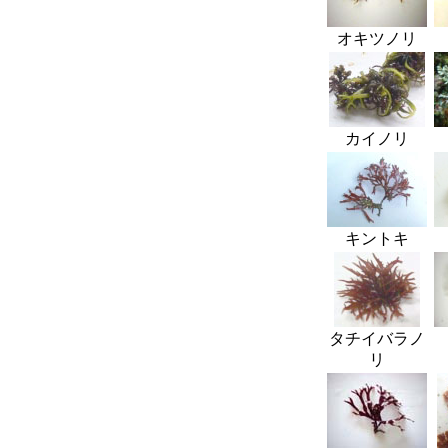
オキツノリ
カイノリ
キントキ
タチイバラノ
リ