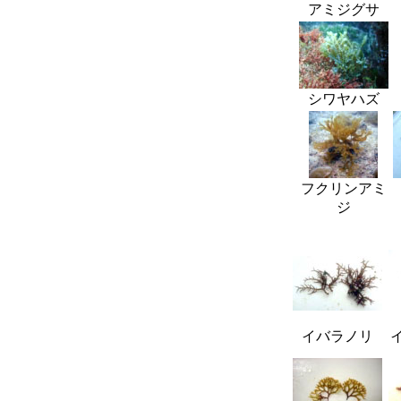
アミジグサ
シワヤハズ
フクリンアミ
ジ
イバラノリ