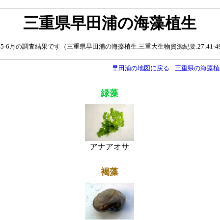
三重県早田浦の海藻植生
年5-6月の調査結果です（三重県早田浦の海藻植生.三重大生物資源紀要.27:41-49.2
早田浦の地図に戻る
三重県の海藻植
緑藻
アナアオサ
褐藻