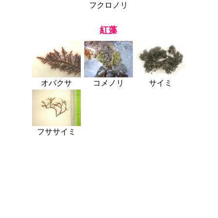
フクロノリ
紅藻
オバクサ
コメノリ
サイミ
フササイミ