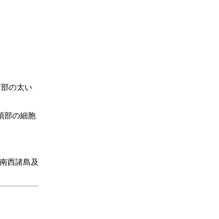
下部の太い
，頂部の細胞
南西諸島及