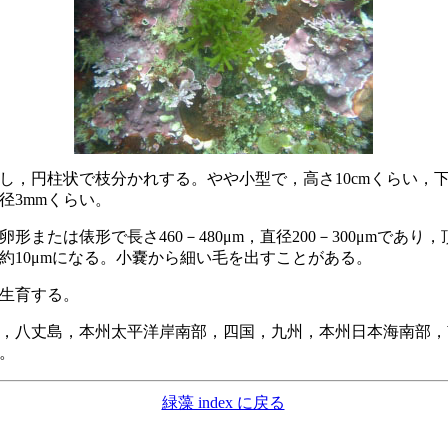
，円柱状で枝分かれする。やや小型で，高さ10cmくらい，
径3mmくらい。
形または俵形で長さ460－480μm，直径200－300μmであり
約10μmになる。小嚢から細い毛を出すことがある。
生育する。
，八丈島，本州太平洋岸南部，四国，九州，本州日本海南部，
。
緑藻 index に戻る