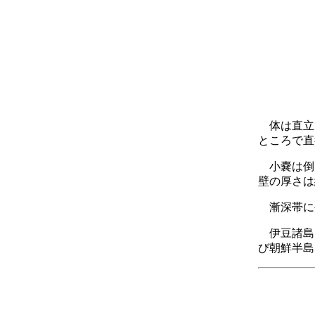
体は直立し
ところで直
小嚢は倒卵
壁の厚さは
漸深帯に
伊豆諸島
び朝鮮半島