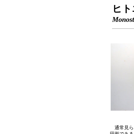
ヒト
Monost
通常見られ
円形である