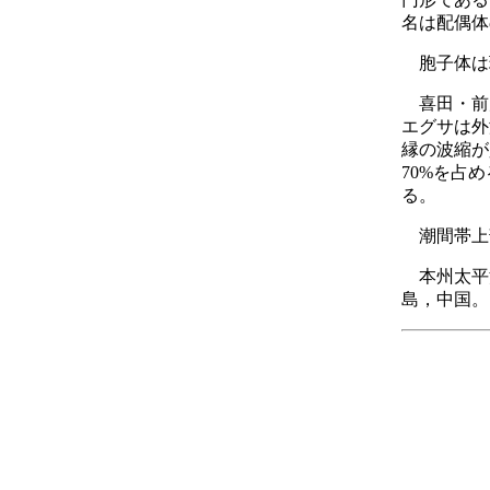
名は配偶体
胞子体は球
喜田・前川
エグサは外
縁の波縮が
70%を占
る。
潮間帯上
本州太平
島，中国。