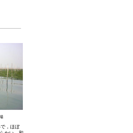
場
いで，ほぼ
らかい。和