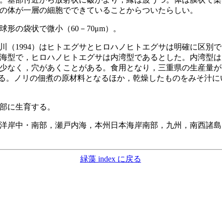
の体が一層の細胞でできていることからついたらしい。
形の袋状で微小（60－70μm）。
（1994）はヒトエグサとヒロハノヒトエグサは明確に区別
海型で，ヒロハノヒトエグサは内湾型であるとした。内湾型は
少なく，穴があくことがある。食用となり，三重県の生産量が
める。ノリの佃煮の原材料となるほか，乾燥したものをみそ汁に
部に生育する。
洋岸中・南部，瀬戸内海，本州日本海岸南部，九州，南西諸島
緑藻 index に戻る