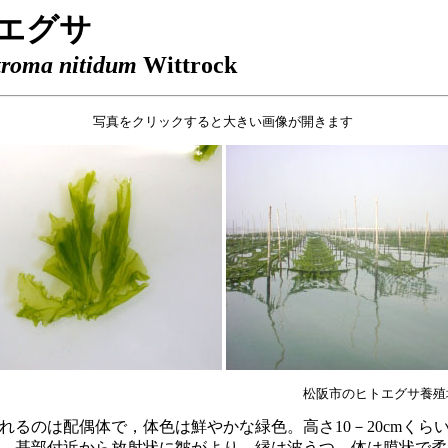
エグサ
roma nitidum
Wittrock
写真をクリックすると大きい画像が開きます
松阪市のヒトエグサ養殖
るのは配偶体で，体色は鮮やかな緑色。高さ10－20cmくら
。基部付近から放射状に皺がより，縁は波うつ。体は膜状で柔