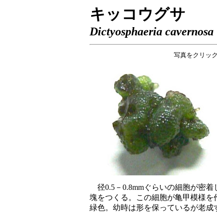
キッコウグサ
Dictyosphaeria cavernosa
写真をクリッ
径0.5－0.8mmぐらいの細胞が
塊をつくる。この細胞が亀甲模様を作
緑色。幼時は形を保っているが老成