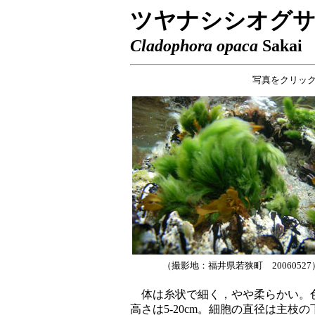
ツヤナシシオグ
Cladophora opaca
Sakai
写真をクリッ
（撮影地：福井県若狭町 20060527
体は糸状で細く，やや柔らかい。色
高さは5-20cm。細胞の直径は主枝の下部で0