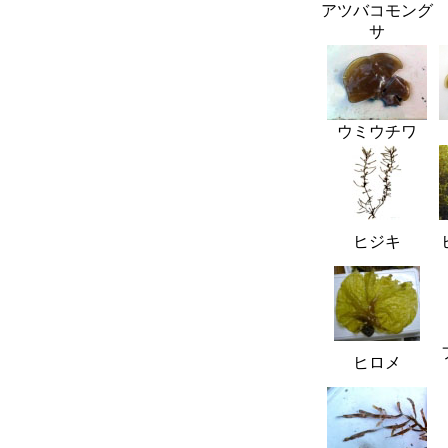
アツバコモング
サ
ウミウチワ
ヒジキ
ヒロメ