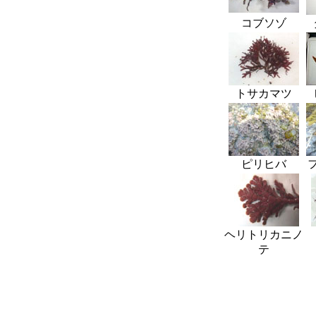
コブソゾ
トサカマツ
ピリヒバ
ヘリトリカニノ
テ